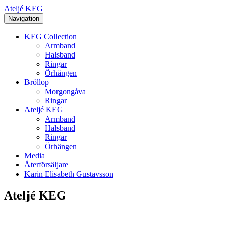
Ateljé KEG
Navigation
KEG Collection
Armband
Halsband
Ringar
Örhängen
Bröllop
Morgongåva
Ringar
Ateljé KEG
Armband
Halsband
Ringar
Örhängen
Media
Återförsäljare
Karin Elisabeth Gustavsson
Ateljé KEG