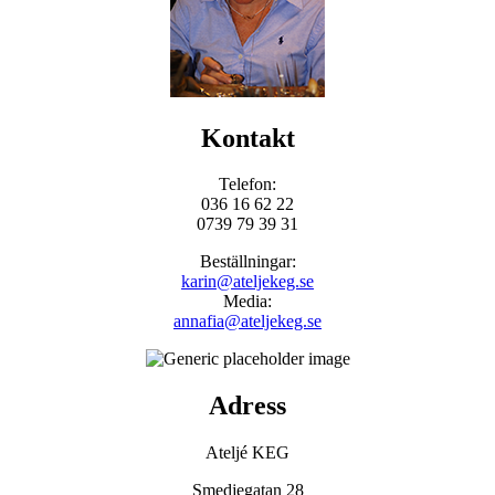
Kontakt
Telefon:
036 16 62 22
0739 79 39 31
Beställningar:
karin@ateljekeg.se
Media:
annafia@ateljekeg.se
Adress
Ateljé KEG
Smedjegatan 28