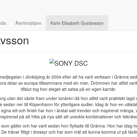
dia
Återförsäljare
Karin Elisabeth Gustavsson
avsson
edjegatan i Jönköping år 2004 efter att ha varit verksam i Gränna seda
 delar av europa tillsammans med sin man. Drömmen har alltid varit at
tillslut tog hon steget att satsa på en egen karriär.
ung utan det växte fram under tonåren då hon alltid varit praktiskt lag
tte sedan ner till Köpenhamn för ytterligare sudier. Idag är hon en väl
na stil och finish har hon i åratal satt trender och inspirerat många, v
spirerad på att hitta på nya sätt att uveckla kombinationer och teknike
r som gäller och har varit sedan hon flyttade till Gränna. Hon har ida
. De tränar flitigt i dressyr och har som mål att kunna komma ut på tävl