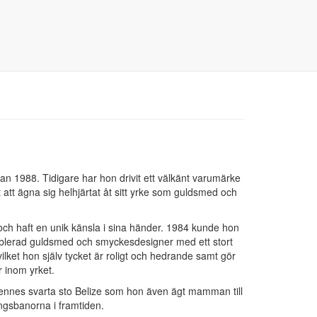
n 1988. Tidigare har hon drivit ett välkänt varumärke
t ägna sig helhjärtat åt sitt yrke som guldsmed och
d och haft en unik känsla i sina händer. 1984 kunde hon
etablerad guldsmed och smyckesdesigner med ett stort
ilket hon själv tycket är roligt och hedrande samt gör
r inom yrket.
g hennes svarta sto Belize som hon även ägt mamman till
ingsbanorna i framtiden.