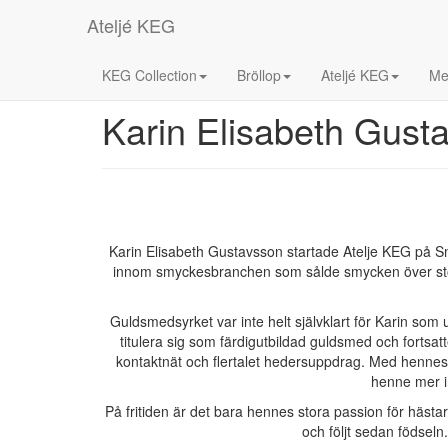
Ateljé KEG
KEG Collection
Bröllop
Ateljé KEG
Me
Karin Elisabeth Gust
Karin Elisabeth Gustavsson startade Atelje KEG på Sm
innom smyckesbranchen som sålde smycken över stora
Guldsmedsyrket var inte helt självklart för Karin som 
titulera sig som färdigutbildad guldsmed och fortsa
kontaktnät och flertalet hedersuppdrag. Med hennes eg
henne mer in
På fritiden är det bara hennes stora passion för hästa
och följt sedan födseln