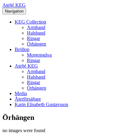
Ateljé KEG
Navigation
KEG Collection
Armband
Halsband
Ringar
Örhängen
Bröllop
Morgongåva
Ringar
Ateljé KEG
Armband
Halsband
Ringar
Örhängen
Media
Återförsäljare
Karin Elisabeth Gustavsson
Örhängen
no images were found